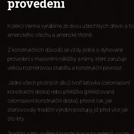
n
provedení
Kolekci Vienna vyrábíme ze dvou ušlechtilých dřevin a to
amerického ořechu a americké třešně.
Z konstrukčních důvodů se vždy jedná o dýhované
provedení s masivními nákližky a rámy, které zaručuje
velkou rozměrovou stabilitu a konstrukční pevnost.
Jádro všech plošných dílců tvoří laťovka (celomasivní
konstrukční deska) nebo překližka (překližovaná
celomasivní konstrukční deska), přesně tak, jak
stanovovaly tradiční výrobní postupy již před více jak
sto lety.
Tradiční a léty ověřená konstrukce je to nejlepší, co lze